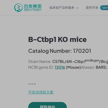
临床前产品和服务
新药开发
NE
B-Ctbp1 KO mice
Catalog Number: 170201
tm1Bcgen
Strain Name:
C57BL/6N
-Ctbp1
/Bc
NCBI gene ID:
13016
(Mouse)
Aliases:
BARS; 
---
可提供授权方案
获取报价