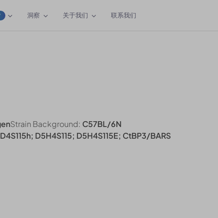
洞察
关于我们
联系我们
W
gen
Strain Background:
C57BL/6N
D4S115h; D5H4S115; D5H4S115E; CtBP3/BARS