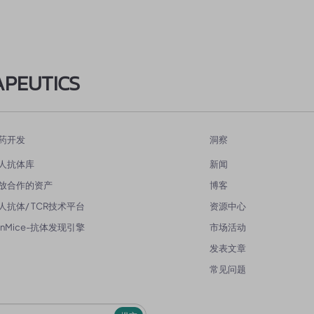
APEUTICS
药开发
洞察
人抗体库
新闻
放合作的资产
博客
人抗体/ TCR技术平台
资源中心
enMice-抗体发现引擎
市场活动
发表文章
常见问题