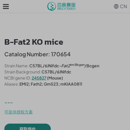
CN
B-Fat2 KO mice
Catalog Number: 170654
tm1Bcgen
Strain Name:
C57BL/6JNifdc
-Fat2
/Bcgen
Strain Background:
C57BL/6JNifdc
NCBI gene ID:
245827
(Mouse)
Aliases:
EMI2; Fath2; Gm523; mKIAA0811
---
可提供授权方案
获取报价