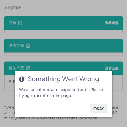
在此页面上
海报
查看全部
发表文章
相关产品
查看全部
Something Went Wrong
Something Went Wrong
B-Fat2 KO mice
We encountered an unexpected error. Please
We encountered an unexpected error. Please
try again or refresh the page.
try again or refresh the page.
* When publishing results obtained using this animal model, please
OKAY
OKAY
acknowledge the source as follows: The animal model [B-Fat2 KO
mice] (Cat# 170654) was purchased from Biocytogen.