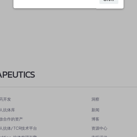
APEUTICS
药开发
洞察
人抗体库
新闻
放合作的资产
博客
人抗体/ TCR技术平台
资源中心