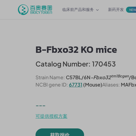
临床前产品和服务
新药开发
NE
B-Fbxo32 KO mice
Catalog Number: 170453
tm1Bcgen
Strain Name:
C57BL/6N
-Fbxo32
/B
NCBI gene ID:
67731
(Mouse)
Aliases:
MAFbx
---
可提供授权方案
获取报价