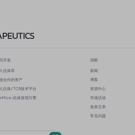
APEUTICS
药开发
洞察
人抗体库
新闻
放合作的资产
博客
人抗体/ TCR技术平台
资源中心
enMice-抗体发现引擎
市场活动
发表文章
常见问题