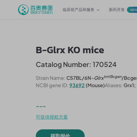
临床前产品和服务
新药开发
NE
B-Glrx KO mice
Catalog Number: 170524
tm1Bcgen
Strain Name:
C57BL/6N
-Glrx
/Bcge
NCBI gene ID:
93692
(Mouse)
Aliases:
Grx1;
---
可提供授权方案
获取报价