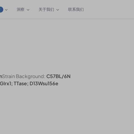
洞察
关于我们
联系我们
W
n
Strain Background:
C57BL/6N
 Glrx1; TTase; D13Wsu156e