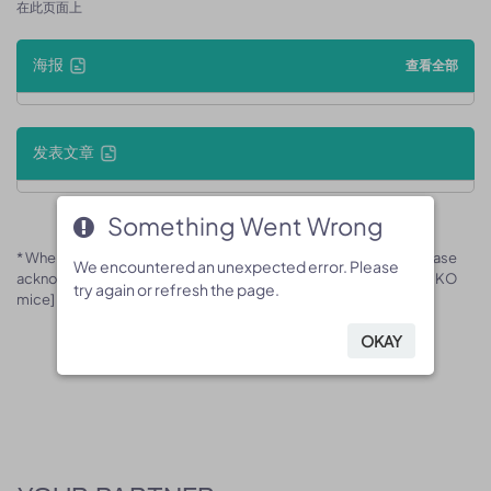
在此页面上
海报
查看全部
发表文章
Something Went Wrong
Something Went Wrong
* When publishing results obtained using this animal model, please
We encountered an unexpected error. Please
We encountered an unexpected error. Please
acknowledge the source as follows: The animal model [B-Ikbip KO
try again or refresh the page.
try again or refresh the page.
mice] (Cat# 170449) was purchased from Biocytogen.
OKAY
OKAY