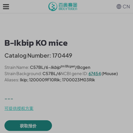
CN
B-Ikbip KO mice
Catalog Number: 170449
tm1Bcgen
Strain Name:
C57BL/6
-Ikbip
/Bcgen
Strain Background:
C57BL/6
NCBI gene ID:
67454
(Mouse)
Aliases:
Ikip; 1200009F10Rik; 1700023M03Rik
---
可提供授权方案
获取报价