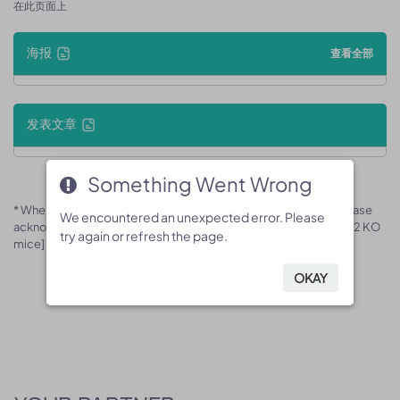
在此页面上
海报
查看全部
发表文章
Something Went Wrong
Something Went Wrong
* When publishing results obtained using this animal model, please
We encountered an unexpected error. Please
We encountered an unexpected error. Please
acknowledge the source as follows: The animal model [B-Lrrtm2 KO
try again or refresh the page.
try again or refresh the page.
mice] (Cat# 170542) was purchased from Biocytogen.
OKAY
OKAY