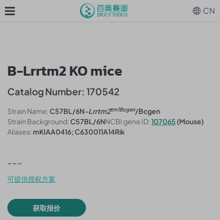
CN
B-Lrrtm2 KO mice
Catalog Number: 170542
tm1Bcgen
Strain Name:
C57BL/6N
-Lrrtm2
/Bcgen
Strain Background:
C57BL/6N
NCBI gene ID:
107065
(Mouse)
Aliases:
mKIAA0416; C630011A14Rik
---
可提供授权方案
获取报价