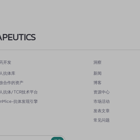
APEUTICS
药开发
洞察
人抗体库
新闻
放合作的资产
博客
人抗体/ TCR技术平台
资源中心
enMice-抗体发现引擎
市场活动
发表文章
常见问题