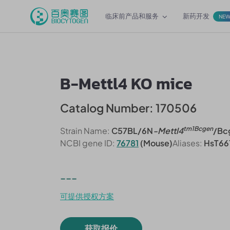
临床前产品和服务
新药开发
NE
B-Mettl4 KO mice
Catalog Number: 170506
tm1Bcgen
Strain Name:
C57BL/6N
-Mettl4
/Bc
NCBI gene ID:
76781
(Mouse)
Aliases:
HsT661
---
可提供授权方案
获取报价