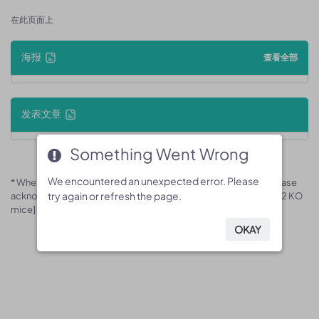
在此页面上
海报
查看全部
发表文章
Something Went Wrong
Something Went Wrong
We encountered an unexpected error. Please
We encountered an unexpected error. Please
* When publishing results obtained using this animal model, please
try again or refresh the page.
try again or refresh the page.
acknowledge the source as follows: The animal model [B-Mir142 KO
mice] (Cat# 170681) was purchased from Biocytogen.
OKAY
OKAY