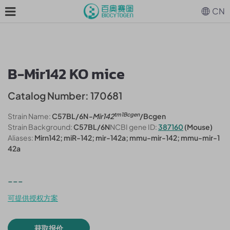
CN
B-Mir142 KO mice
Catalog Number: 170681
tm1Bcgen
Strain Name:
C57BL/6N
-Mir142
/Bcgen
Strain Background:
C57BL/6N
NCBI gene ID:
387160
(Mouse)
Aliases:
Mirn142; miR-142; mir-142a; mmu-mir-142; mmu-mir-1
42a
---
可提供授权方案
获取报价