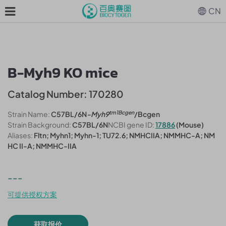
CN
B-Myh9 KO mice
Catalog Number: 170280
tm1Bcgen
Strain Name:
C57BL/6N
-Myh9
/Bcgen
Strain Background:
C57BL/6N
NCBI gene ID:
17886
(Mouse)
Aliases:
Fltn; Myhn1; Myhn-1; TU72.6; NMHCIIA; NMMHC-A; NM
HC II-A; NMMHC-IIA
---
可提供授权方案
获取报价