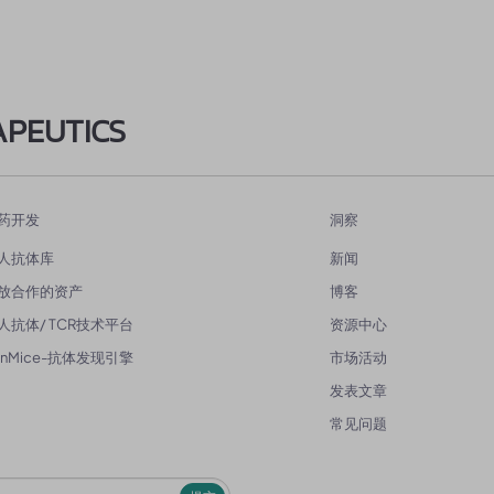
APEUTICS
药开发
洞察
人抗体库
新闻
放合作的资产
博客
人抗体/ TCR技术平台
资源中心
enMice-抗体发现引擎
市场活动
发表文章
常见问题