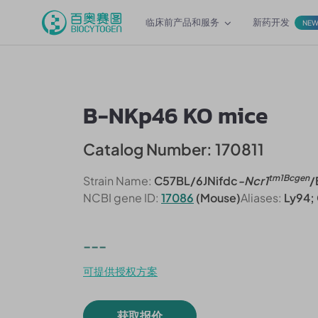
临床前产品和服务
新药开发
NE
B-NKp46 KO mice
Catalog Number: 170811
tm1Bcgen
Strain Name:
C57BL/6JNifdc
-Ncr1
/
NCBI gene ID:
17086
(Mouse)
Aliases:
Ly94;
---
可提供授权方案
获取报价