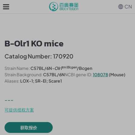
CN
B-Olr1 KO mice
Catalog Number: 170920
tm1Bcgen
Strain Name:
C57BL/6N
-Olr1
/Bcgen
Strain Background:
C57BL/6N
NCBI gene ID:
108078
(Mouse)
Aliases:
LOX-1; SR-EI; Scare1
---
可提供授权方案
获取报价