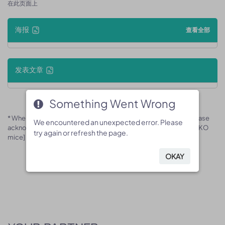
在此页面上
海报
查看全部
发表文章
Something Went Wrong
Something Went Wrong
* When publishing results obtained using this animal model, please
We encountered an unexpected error. Please
We encountered an unexpected error. Please
acknowledge the source as follows: The animal model [B-Pcif1 KO
try again or refresh the page.
try again or refresh the page.
mice] (Cat# 170618) was purchased from Biocytogen.
OKAY
OKAY