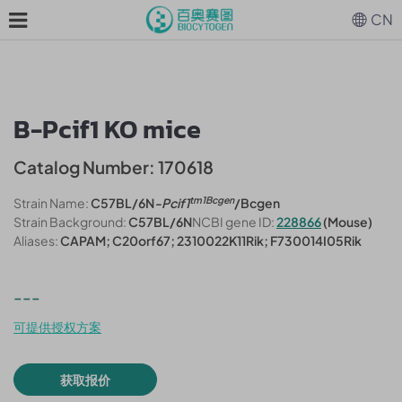
CN
B-Pcif1 KO mice
Catalog Number: 170618
tm1Bcgen
Strain Name:
C57BL/6N
-Pcif1
/Bcgen
Strain Background:
C57BL/6N
NCBI gene ID:
228866
(Mouse)
Aliases:
CAPAM; C20orf67; 2310022K11Rik; F730014I05Rik
---
可提供授权方案
获取报价