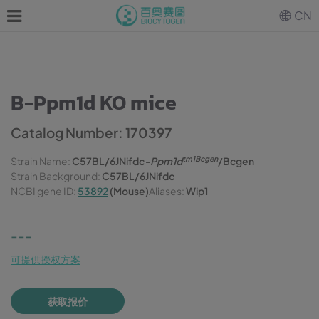
CN
B-Ppm1d KO mice
Catalog Number: 170397
tm1Bcgen
Strain Name:
C57BL/6JNifdc
-Ppm1d
/Bcgen
Strain Background:
C57BL/6JNifdc
NCBI gene ID:
53892
(Mouse)
Aliases:
Wip1
---
可提供授权方案
获取报价