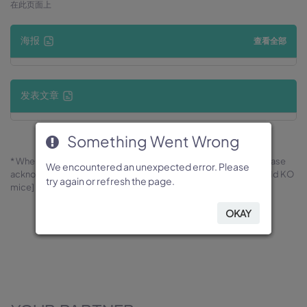
在此页面上
海报
查看全部
发表文章
Something Went Wrong
Something Went Wrong
Something Went Wrong
Something Went Wrong
Something Went Wrong
* When publishing results obtained using this animal model, please
We encountered an unexpected error. Please
We encountered an unexpected error. Please
We encountered an unexpected error. Please
We encountered an unexpected error. Please
We encountered an unexpected error. Please
acknowledge the source as follows: The animal model [B-Ppm1d KO
try again or refresh the page.
try again or refresh the page.
try again or refresh the page.
try again or refresh the page.
try again or refresh the page.
mice] (Cat# 170397) was purchased from Biocytogen.
OKAY
OKAY
OKAY
OKAY
OKAY