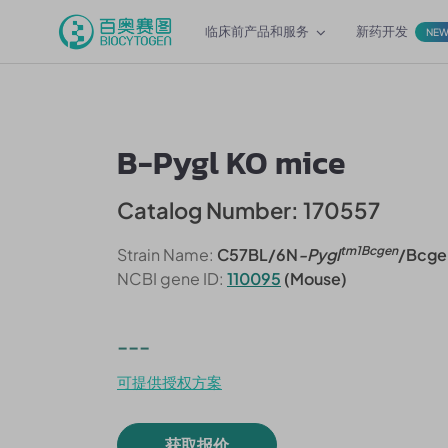
临床前产品和服务
新药开发
NE
B-Pygl KO mice
Catalog Number: 170557
tm1Bcgen
Strain Name:
C57BL/6N
-Pygl
/Bcge
NCBI gene ID:
110095
(Mouse)
---
可提供授权方案
获取报价