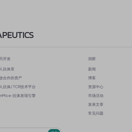
APEUTICS
药开发
洞察
人抗体库
新闻
放合作的资产
博客
人抗体/ TCR技术平台
资源中心
enMice-抗体发现引擎
市场活动
发表文章
常见问题