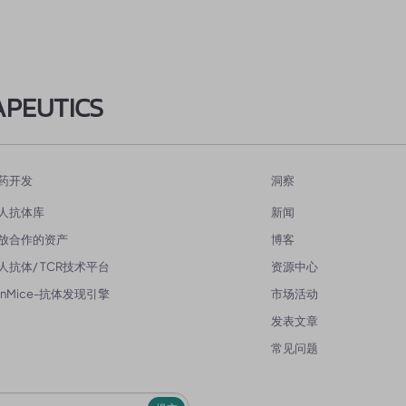
APEUTICS
药开发
洞察
人抗体库
新闻
放合作的资产
博客
人抗体/ TCR技术平台
资源中心
enMice-抗体发现引擎
市场活动
发表文章
常见问题