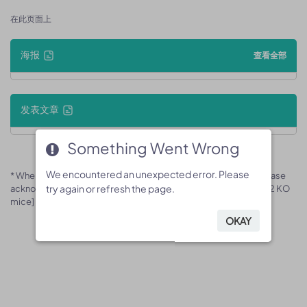
在此页面上
海报
查看全部
发表文章
Something Went Wrong
Something Went Wrong
We encountered an unexpected error. Please
We encountered an unexpected error. Please
* When publishing results obtained using this animal model, please
try again or refresh the page.
try again or refresh the page.
acknowledge the source as follows: The animal model [B-Taok2 KO
mice] (Cat# 170677) was purchased from Biocytogen.
OKAY
OKAY