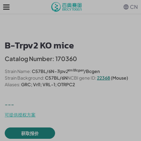
CN
B-Trpv2 KO mice
Catalog Number: 170360
tm1Bcgen
Strain Name:
C57BL/6N
-Trpv2
/Bcgen
Strain Background:
C57BL/6N
NCBI gene ID:
22368
(Mouse)
Aliases:
GRC; Vrl1; VRL-1; OTRPC2
---
可提供授权方案
获取报价