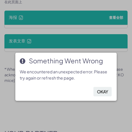
在此页面上
海报
查看全部
发表文章
Something Went Wrong
Something Went Wrong
* When publishing results obtained using this animal model, please
We encountered an unexpected error. Please
We encountered an unexpected error. Please
acknowledge the source as follows: The animal model [B-Trpv2 KO
try again or refresh the page.
try again or refresh the page.
mice] (Cat# 170360) was purchased from Biocytogen.
OKAY
OKAY