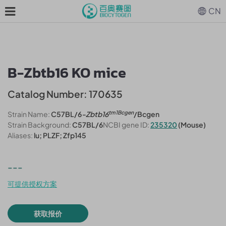
CN
B-Zbtb16 KO mice
Catalog Number: 170635
tm1Bcgen
Strain Name:
C57BL/6
-Zbtb16
/Bcgen
Strain Background:
C57BL/6
NCBI gene ID:
235320
(Mouse)
Aliases:
lu; PLZF; Zfp145
---
可提供授权方案
获取报价