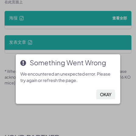
在此页面上
海报
查看全部
发表文章
Something Went Wrong
Something Went Wrong
* When publishing results obtained using this animal model, please
We encountered an unexpected error. Please
We encountered an unexpected error. Please
acknowledge the source as follows: The animal model [B-Zbtb16 KO
try again or refresh the page.
try again or refresh the page.
mice] (Cat# 170635) was purchased from Biocytogen.
OKAY
OKAY