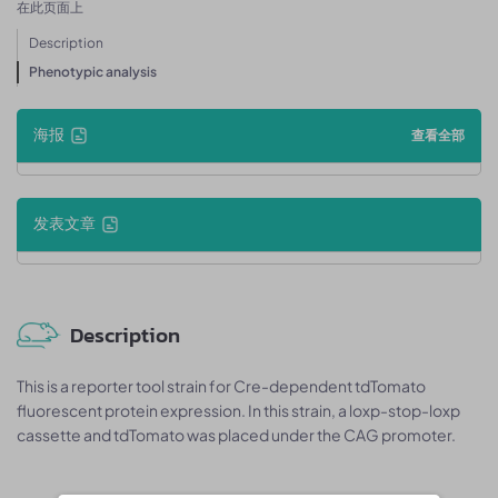
在此页面上
Description
Phenotypic analysis
海报
查看全部
发表文章
Description
This is a reporter tool strain for Cre-dependent tdTomato
fluorescent protein expression. In this strain, a loxp-stop-loxp
cassette and tdTomato was placed under the CAG promoter.