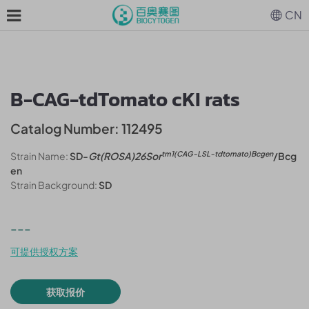
CN
B-CAG-tdTomato cKI rats
Catalog Number: 112495
tm1(CAG-LSL-tdtomato)Bcgen
Strain Name:
SD-
Gt(ROSA)26Sor
/Bcg
en
Strain Background:
SD
---
可提供授权方案
获取报价