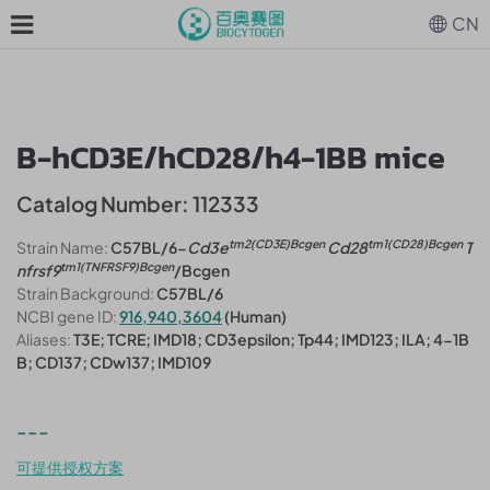
CN
B-hCD3E/hCD28/h4-1BB mice
Catalog Number: 112333
tm2(CD3E)Bcgen
tm1(CD28)Bcgen
Strain Name:
C57BL/6-
Cd3e
Cd28
T
tm1(TNFRSF9)Bcgen
nfrsf9
/Bcgen
Strain Background:
C57BL/6
NCBI gene ID:
916,940,3604
(Human)
Aliases:
T3E; TCRE; IMD18; CD3epsilon; Tp44; IMD123; ILA; 4-1B
B; CD137; CDw137; IMD109
---
可提供授权方案