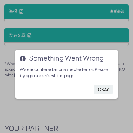
海报
查看全部
发表文章
Something Went Wrong
Something Went Wrong
* When publishing results obtained using this animal model, please
We encountered an unexpected error. Please
We encountered an unexpected error. Please
acknowledge the source as follows: The animal model [B-Cd28 KO
mice] (Cat# 170735) was purchased from Biocytogen.
try again or refresh the page.
try again or refresh the page.
OKAY
OKAY
YOUR PARTNER