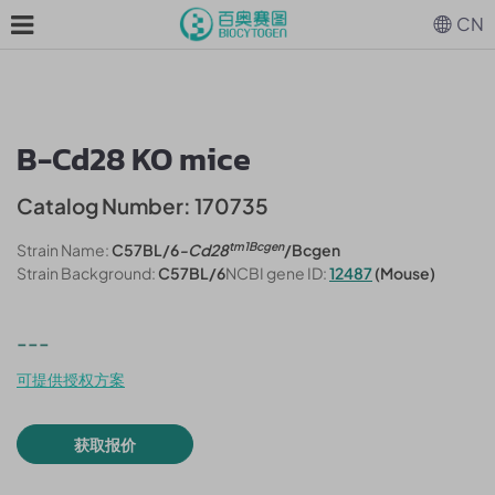
CN
B-Cd28 KO mice
Catalog Number: 170735
tm1Bcgen
Strain Name:
C57BL/6
-Cd28
/Bcgen
Strain Background:
C57BL/6
NCBI gene ID:
12487
(Mouse)
---
可提供授权方案
获取报价