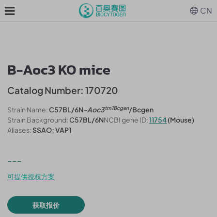
CN
B-Aoc3 KO mice
Catalog Number: 170720
tm1Bcgen
Strain Name:
C57BL/6N
-Aoc3
/Bcgen
Strain Background:
C57BL/6N
NCBI gene ID:
11754
(Mouse)
Aliases:
SSAO; VAP1
---
可提供授权方案
获取报价