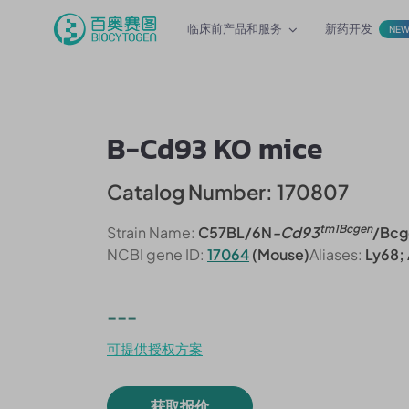
临床前产品和服务
新药开发
NE
B-Cd93 KO mice
Catalog Number: 170807
tm1Bcgen
Strain Name:
C57BL/6N
-Cd93
/Bcg
NCBI gene ID:
17064
(Mouse)
Aliases:
Ly68; 
---
可提供授权方案
获取报价