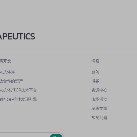
APEUTICS
药开发
洞察
人抗体库
新闻
放合作的资产
博客
人抗体/ TCR技术平台
资源中心
enMice-抗体发现引擎
市场活动
发表文章
常见问题