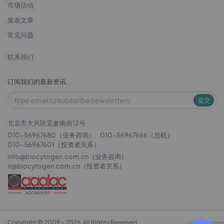
市场活动
发表文章
常见问题
联系我们
订阅我们的最新资讯
提交
北京市大兴区宝参南街12号
010-56967680（业务咨询）
010-56967666（总机）
010-56967601（投资者关系）
info@biocytogen.com.cn
（业务咨询）
ir@biocytogen.com.cn
（投资者关系）
Copyright © 2009 ~ 2026. All Rights Reserved