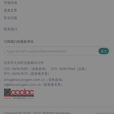
市场活动
发表文章
常见问题
联系我们
订阅我们的最新资讯
提交
北京市大兴区宝参南街12号
010-56967680（业务咨询）
010-56967666（总机）
010-56967601（投资者关系）
info@biocytogen.com.cn
（业务咨询）
ir@biocytogen.com.cn
（投资者关系）
Copyright © 2009 ~ 2026. All Rights Reserved