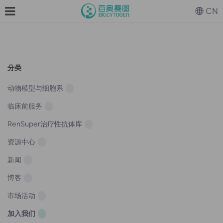
CN
分类
动物模型与细胞系
临床前服务
RenSuper治疗性抗体库
资源中心
新闻
博客
市场活动
加入我们