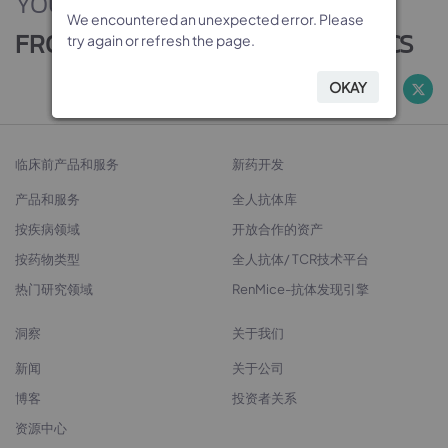
YOUR PARTNER
We encountered an unexpected error. Please
We encountered an unexpected error. Please
We encountered an unexpected error. Please
We encountered an unexpected error. Please
FROM TARGETS TO THERAPEUTICS
try again or refresh the page.
try again or refresh the page.
try again or refresh the page.
try again or refresh the page.
OKAY
OKAY
OKAY
OKAY
临床前产品和服务
新药开发
产品和服务
全人抗体库
按疾病领域
开放合作的资产
按药物类型
全人抗体/ TCR技术平台
热门研究领域
RenMice-抗体发现引擎
洞察
关于我们
新闻
关于公司
博客
投资者关系
资源中心