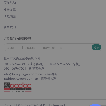
市场活动
发表文章
常见问题
联系我们
订阅我们的最新资讯
提交
北京市大兴区宝参南街12号
010-56967680（业务咨询）
010-56967666（总机）
010-56967601（投资者关系）
info@biocytogen.com.cn
（业务咨询）
ir@biocytogen.com.cn
（投资者关系）
Copyright © 2009 ~ 2026. All Rights Reserved