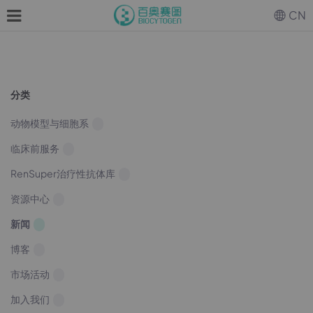
CN
分类
动物模型与细胞系
临床前服务
RenSuper治疗性抗体库
资源中心
新闻
博客
市场活动
加入我们