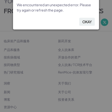
YOUR PARTNER
We encountered an unexpected error. Please
We encountered an unexpected error. Please
We encountered an unexpected error. Please
We encountered an unexpected error. Please
FROM TARGETS TO THERAPEUTICS
try again or refresh the page.
try again or refresh the page.
try again or refresh the page.
try again or refresh the page.
OKAY
OKAY
OKAY
OKAY
临床前产品和服务
新药开发
产品和服务
全人抗体库
按疾病领域
开放合作的资产
按药物类型
全人抗体/ TCR技术平台
热门研究领域
RenMice-抗体发现引擎
洞察
关于我们
新闻
关于公司
博客
投资者关系
资源中心