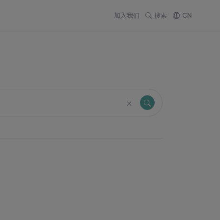
加入我们
搜索
CN