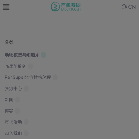
CN
分类
动物模型与细胞系
临床前服务
RenSuper治疗性抗体库
资源中心
新闻
博客
市场活动
加入我们