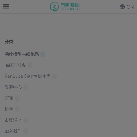
CN
分类
动物模型与细胞系
临床前服务
RenSuper治疗性抗体库
资源中心
新闻
博客
市场活动
加入我们