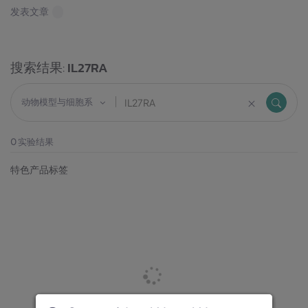
发表文章
搜索结果:
IL27RA
动物模型与细胞系
0
实验结果
特色产品标签