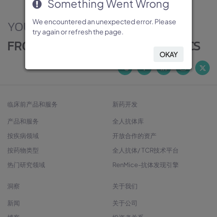
Something Went Wrong
Something Went Wrong
Something Went Wrong
Something Went Wrong
Something Went Wrong
YOUR PARTNER
We encountered an unexpected error. Please
We encountered an unexpected error. Please
We encountered an unexpected error. Please
We encountered an unexpected error. Please
We encountered an unexpected error. Please
try again or refresh the page.
try again or refresh the page.
try again or refresh the page.
try again or refresh the page.
try again or refresh the page.
FROM TARGETS TO THERAPEUTICS
OKAY
OKAY
OKAY
OKAY
OKAY
临床前产品和服务
新药开发
产品和服务
全人抗体库
按疾病领域
开放合作的资产
按药物类型
全人抗体/ TCR技术平台
热门研究领域
RenMice-抗体发现引擎
洞察
关于我们
新闻
关于公司