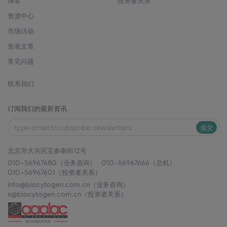
博客
投资者关系
资源中心
市场活动
发表文章
常见问题
联系我们
订阅我们的最新资讯
提交
北京市大兴区宝参南街12号
010-56967680（业务咨询）
010-56967666（总机）
010-56967601（投资者关系）
info@biocytogen.com.cn
（业务咨询）
ir@biocytogen.com.cn
（投资者关系）