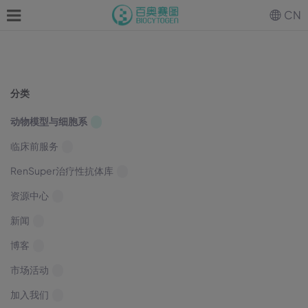
CN
分类
动物模型与细胞系
临床前服务
RenSuper治疗性抗体库
资源中心
新闻
博客
市场活动
加入我们