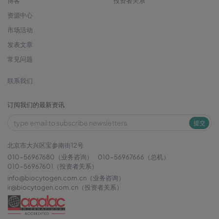
博客
投资者关系
资源中心
市场活动
发表文章
常见问题
联系我们
订阅我们的最新资讯
提交
北京市大兴区宝参南街12号
010-56967680（业务咨询）
010-56967666（总机）
010-56967601（投资者关系）
info@biocytogen.com.cn
（业务咨询）
ir@biocytogen.com.cn
（投资者关系）