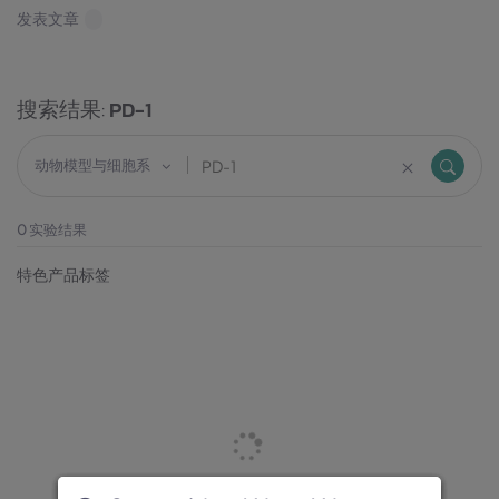
发表文章
搜索结果:
PD-1
动物模型与细胞系
0
实验结果
特色产品标签