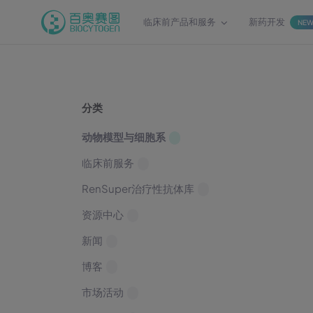
临床前产品和服务
新药开发
NE
分类
动物模型与细胞系
临床前服务
RenSuper治疗性抗体库
资源中心
新闻
博客
市场活动