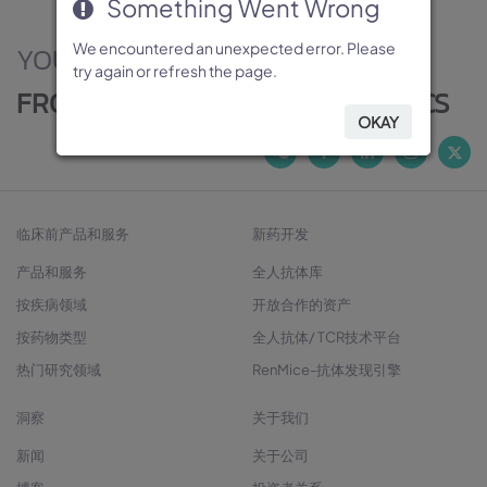
Something Went Wrong
Something Went Wrong
Something Went Wrong
Something Went Wrong
Something Went Wrong
YOUR PARTNER
We encountered an unexpected error. Please
We encountered an unexpected error. Please
We encountered an unexpected error. Please
We encountered an unexpected error. Please
We encountered an unexpected error. Please
try again or refresh the page.
try again or refresh the page.
try again or refresh the page.
try again or refresh the page.
try again or refresh the page.
FROM TARGETS TO THERAPEUTICS
OKAY
OKAY
OKAY
OKAY
OKAY
临床前产品和服务
新药开发
产品和服务
全人抗体库
按疾病领域
开放合作的资产
按药物类型
全人抗体/ TCR技术平台
热门研究领域
RenMice-抗体发现引擎
洞察
关于我们
新闻
关于公司