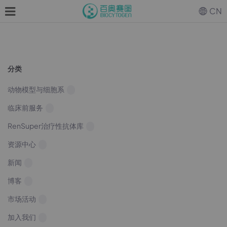
CN
分类
动物模型与细胞系
临床前服务
RenSuper治疗性抗体库
资源中心
新闻
博客
市场活动
加入我们