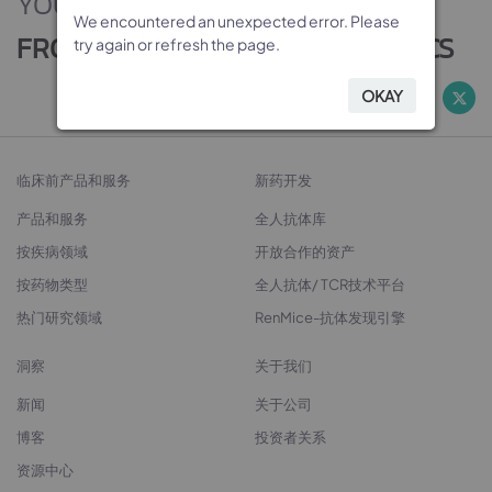
YOUR PARTNER
We encountered an unexpected error. Please
We encountered an unexpected error. Please
We encountered an unexpected error. Please
We encountered an unexpected error. Please
FROM TARGETS TO THERAPEUTICS
try again or refresh the page.
try again or refresh the page.
try again or refresh the page.
try again or refresh the page.
OKAY
OKAY
OKAY
OKAY
临床前产品和服务
新药开发
产品和服务
全人抗体库
按疾病领域
开放合作的资产
按药物类型
全人抗体/ TCR技术平台
热门研究领域
RenMice-抗体发现引擎
洞察
关于我们
新闻
关于公司
博客
投资者关系
资源中心