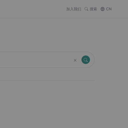
加入我们
搜索
CN