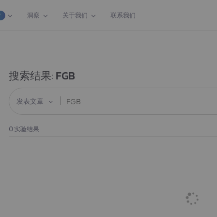
洞察
关于我们
联系我们
W
搜索结果:
FGB
发表文章
0
实验结果