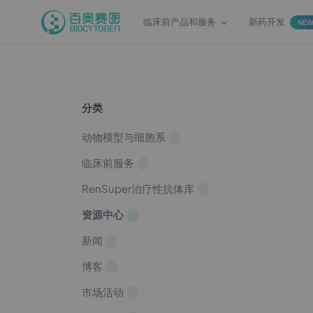
临床前产品和服务
新药开发
NE
分类
动物模型与细胞系
临床前服务
RenSuper治疗性抗体库
资源中心
新闻
博客
市场活动