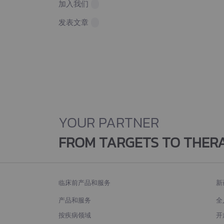
加入我们
发表文章
YOUR PARTNER
FROM TARGETS TO THER
临床前产品和服务
新
产品和服务
全
按疾病领域
开