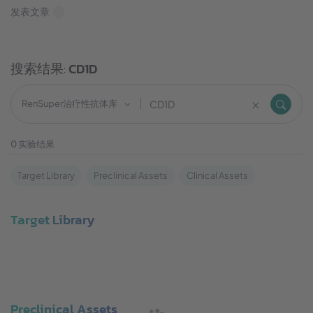
发表文章
搜索结果:
CD1D
RenSuper治疗性抗体库
0
实验结果
Target Library
Preclinical Assets
Clinical Assets
Target Library
Preclinical Assets