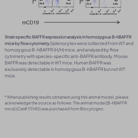
S
train specific BAFFR expression analysis in homozygous B-hBAFFR
Splenocytes were collected from WT and
mice by flow cytometry.
homozygous B-hBAFFR (H/H) mice, and analyzed by flow
cytometry with species-specific anti-BAFFR antibody. Mouse
BAFFR was detectable in WT mice. Human BAFFR was
exclusively detectable in homozygous B-hBAFFR but not WT
mice.
* When publishing results obtained using this animal model, please
acknowledge the source as follows: The animal model [B-hBAFFR
mice] (Cat# 111140) was purchased from Biocytogen.