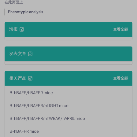
在此页面上
Phenotypic analysis
海报
查看全部
发表文章
相关产品
查看全部
B-hBAFF/hBAFFR mice
B-hBAFF/hBAFFR/hLIGHT mice
B-hBAFF/hBAFFR/hTWEAK/hAPRIL mice
B-hBAFFR mice