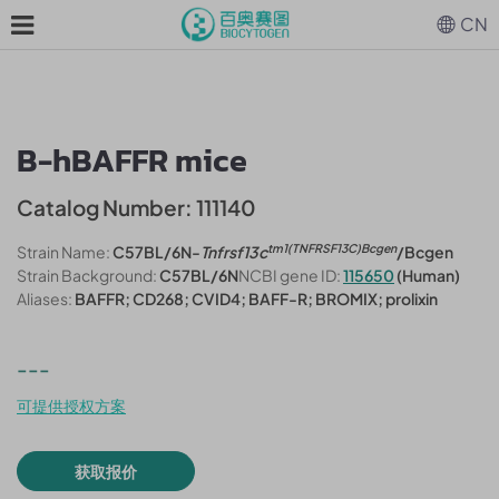
CN
B-hBAFFR mice
Catalog Number: 111140
tm1(TNFRSF13C)Bcgen
Strain Name:
C57BL/6N-
Tnfrsf13c
/Bcgen
Strain Background:
C57BL/6N
NCBI gene ID:
115650
(Human)
Aliases:
BAFFR; CD268; CVID4; BAFF-R; BROMIX; prolixin
---
可提供授权方案
获取报价