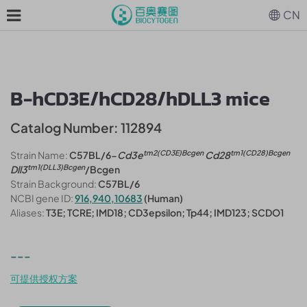
CN
B-hCD3E/hCD28/hDLL3 mice
Catalog Number: 112894
tm2(CD3E)Bcgen
tm1(CD28)Bcgen
Strain Name:
C57BL/6-
Cd3e
Cd28
tm1(DLL3)Bcgen
Dll3
/Bcgen
Strain Background:
C57BL/6
NCBI gene ID:
916,940,10683
(Human)
Aliases:
T3E; TCRE; IMD18; CD3epsilon; Tp44; IMD123; SCDO1
---
可提供授权方案