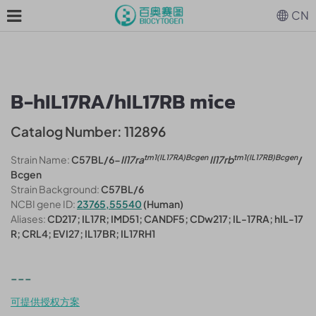
CN
B-hIL17RA/hIL17RB mice
Catalog Number: 112896
tm1(IL17RA)Bcgen
tm1(IL17RB)Bcgen
Strain Name:
C57BL/6-
Il17ra
Il17rb
/
Bcgen
Strain Background:
C57BL/6
NCBI gene ID:
23765,55540
(Human)
Aliases:
CD217; IL17R; IMD51; CANDF5; CDw217; IL-17RA; hIL-17
R; CRL4; EVI27; IL17BR; IL17RH1
---
可提供授权方案