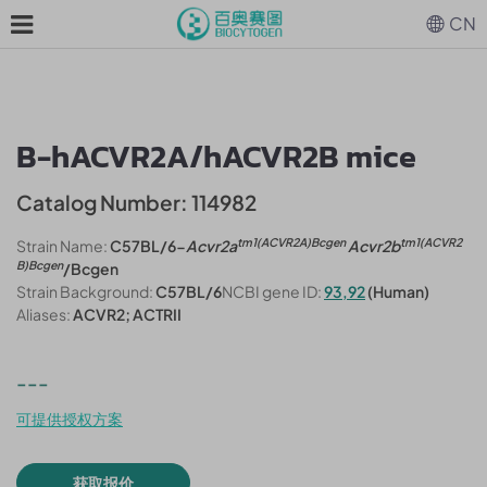
CN
B-hACVR2A/hACVR2B mice
Catalog Number: 114982
tm1(ACVR2A)Bcgen
tm1(ACVR2
Strain Name:
C57BL/6-
Acvr2a
Acvr2b
B)Bcgen
/Bcgen
Strain Background:
C57BL/6
NCBI gene ID:
93,92
(Human)
Aliases:
ACVR2; ACTRII
---
可提供授权方案
获取报价