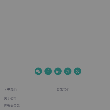
关于我们
联系我们
关于公司
投资者关系