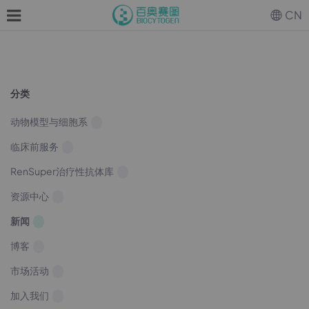
CN
分类
动物模型与细胞系
临床前服务
RenSuper治疗性抗体库
资源中心
新闻
博客
市场活动
加入我们