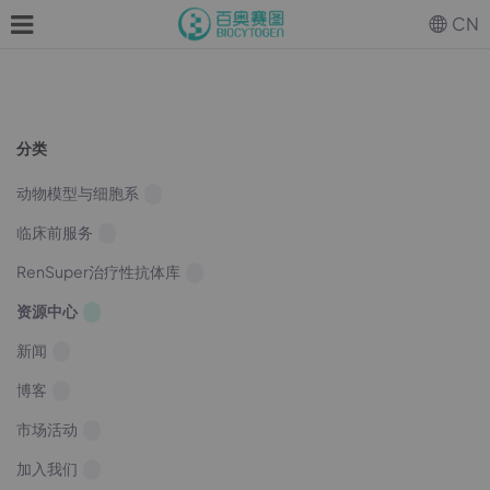
CN
分类
动物模型与细胞系
临床前服务
RenSuper治疗性抗体库
资源中心
新闻
博客
市场活动
加入我们