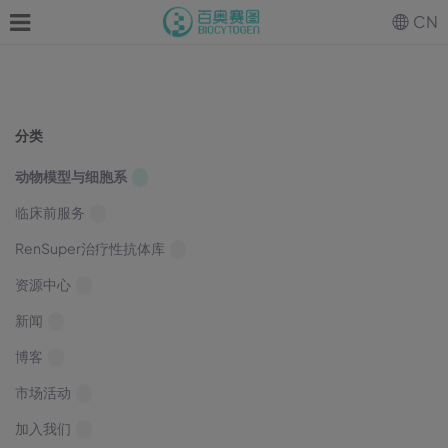
CN
分类
动物模型与细胞系
临床前服务
RenSuper治疗性抗体库
资源中心
新闻
博客
市场活动
加入我们