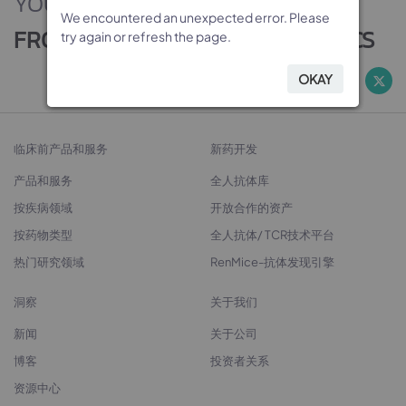
YOUR PARTNER
We encountered an unexpected error. Please
We encountered an unexpected error. Please
We encountered an unexpected error. Please
We encountered an unexpected error. Please
FROM TARGETS TO THERAPEUTICS
try again or refresh the page.
try again or refresh the page.
try again or refresh the page.
try again or refresh the page.
OKAY
OKAY
OKAY
OKAY
临床前产品和服务
新药开发
产品和服务
全人抗体库
按疾病领域
开放合作的资产
按药物类型
全人抗体/ TCR技术平台
热门研究领域
RenMice-抗体发现引擎
洞察
关于我们
新闻
关于公司
博客
投资者关系
资源中心