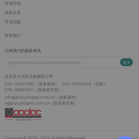
市场活动
发表文章
常见问题
联系我们
订阅我们的最新资讯
提交
北京市大兴区宝参南街12号
010-56967680（业务咨询）
010-56967666（总机）
010-56967601（投资者关系）
info@biocytogen.com.cn
（业务咨询）
ir@biocytogen.com.cn
（投资者关系）
Copyright © 2009 ~ 2026. All Rights Reserved